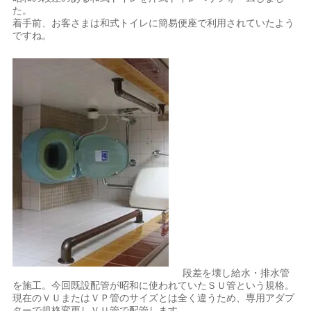
た。
着手前、お客さまは和式トイレに簡易便座で利用されていたよう
ですね。
段差を壊し給水・排水管
を施工。今回既設配管が昭和に使われていたＳＵ管という規格。
現在のＶＵまたはＶＰ管のサイズとは全く違うため、専用アダプ
ターで規格変更しＶＵ管で配管します。