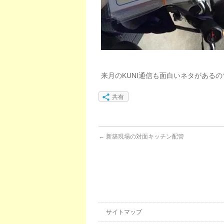
来月のKUNI通信も面白いネタがある
共有
←
新築現場の対面キッチン配管
サイトマップ