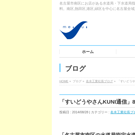
名古屋市南区にお店がある水道局・下水道局指
料。南区,熱田区,港区,緑区を中心に名古屋全
ホーム
ブログ
HOME
»
ブログ »
名水工業社長ブログ
»
「すいどうや
「すいどうやさんKUNI通信」
投稿日 : 2014/08/28 | カテゴリー :
名水工業社長ブ