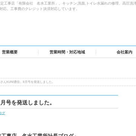
定工事店「有限会社 名水工業所」。キッチン,洗面,トイレ水漏れの修理、高圧洗
域対応。工事費のクレジット決済対応しています。
営業概要
営業時間・対応地域
会社案内
さんKUNI通信」8月号を発送しました。
8月号を発送しました。
ログ