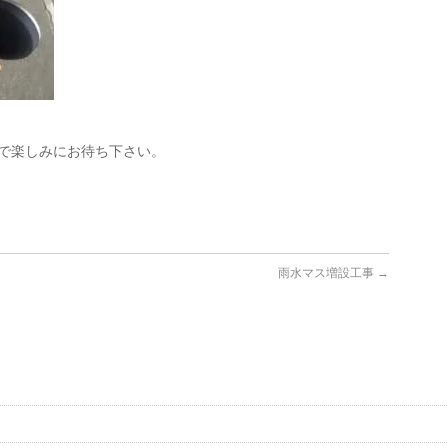
ので楽しみにお待ち下さい。
雨水マス増設工事
→