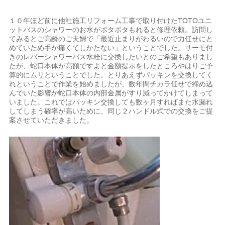
１０年ほど前に他社施工リフォーム工事で取り付けたTOTOユニ
ットバスのシャワーのお水がポタポタもれると修理依頼。訪問し
てみるとご高齢のご夫婦で「最近止まりがわるいので力任せにと
めていため手が痛くてしかたない」ということでした。サーモ付
きのレバーシャワーバス水栓に交換したいとのご希望もありまし
たが、蛇口本体が高額ですよと金額提示をしたところやはりご予
算的にムリということでした。とりあえずパッキンを交換してく
れということで作業を始めましたが、数年間チカラ任せで締め込
んでいた影響か蛇口本体の内部金属がすり減ってかけてしまって
いました。これではパッキン交換しても数ヶ月すればまた水漏れ
してしまう確率が高いために、同じ２ハンドル式での交換をご提
案させていただきました。