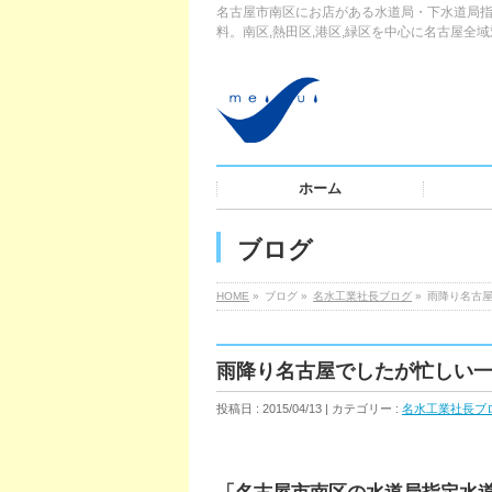
名古屋市南区にお店がある水道局・下水道局指
料。南区,熱田区,港区,緑区を中心に名古屋全
ホーム
ブログ
HOME
»
ブログ »
名水工業社長ブログ
»
雨降り名古
雨降り名古屋でしたが忙しい
投稿日 : 2015/04/13 | カテゴリー :
名水工業社長ブ