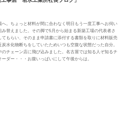
道工事店 名水工業所社長ブログ」
場へ。ちょっと材料が間に合わなく明日もう一度工事へお伺い
組み替えました。その脚で5月から始まる新築工場の代表者さ
してもらい、そのまま申請書に添付する書類を取りに材料販売
近炭水化物断ちをしていたためいつも空腹な状態だった自分。
中のチェーン店に飛び込みました。名古屋では知る人ぞ知るチ
オーダー・・・お腹いっぱいにして午後からは。