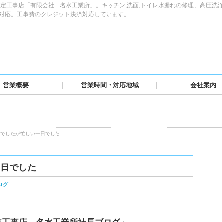
定工事店「有限会社 名水工業所」。キッチン,洗面,トイレ水漏れの修理、高圧洗
域対応。工事費のクレジット決済対応しています。
営業概要
営業時間・対応地域
会社案内
屋でしたが忙しい一日でした
一日でした
ログ