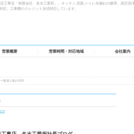
定工事店「有限会社 名水工業所」。キッチン,洗面,トイレ水漏れの修理、高圧洗
域対応。工事費のクレジット決済対応しています。
営業概要
営業時間・対応地域
会社案内
ター配達と船の見学
学
ログ