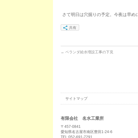
さて明日は穴掘りの予定。今夜は早め
共有
←
ベランダ給水増設工事の下見
サイトマップ
有限会社 名水工業所
〒457-0841
愛知県名古屋市南区豊田1-24-6
TEL:052-691-7291