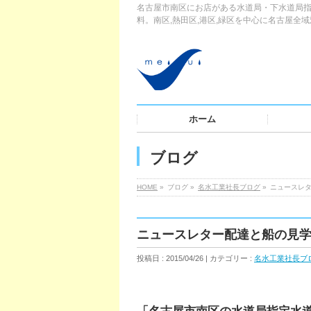
名古屋市南区にお店がある水道局・下水道局指
料。南区,熱田区,港区,緑区を中心に名古屋全
ホーム
ブログ
HOME
»
ブログ »
名水工業社長ブログ
»
ニュースレ
ニュースレター配達と船の見
投稿日 : 2015/04/26 | カテゴリー :
名水工業社長ブ