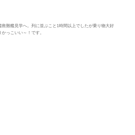
艦救難艦見学へ。列に並ぶこと1時間以上でしたが乗り物大好
りかっこいい～！です。