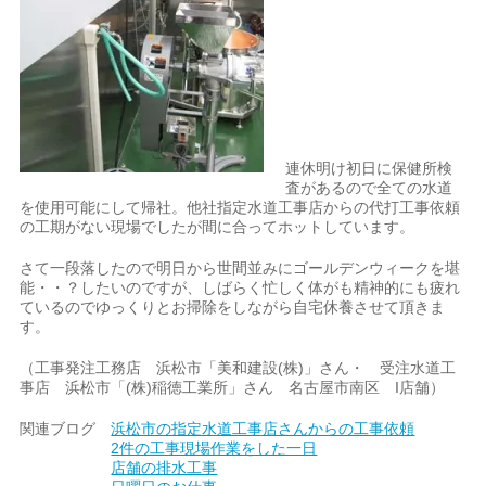
連休明け初日に保健所検
査があるので全ての水道
を使用可能にして帰社。他社指定水道工事店からの代打工事依頼
の工期がない現場でしたが間に合ってホットしています。
さて一段落したので明日から世間並みにゴールデンウィークを堪
能・・？したいのですが、しばらく忙しく体がも精神的にも疲れ
ているのでゆっくりとお掃除をしながら自宅休養させて頂きま
す。
（工事発注工務店 浜松市「美和建設(株)」さん・ 受注水道工
事店 浜松市「(株)稲徳工業所」さん 名古屋市南区 I店舗）
関連ブログ
浜松市の指定水道工事店さんからの工事依頼
2件の工事現場作業をした一日
店舗の排水工事