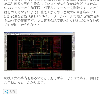
施工計画図を朝から作図していますがなかなかはかどりません。
CADデーターから施工図に必要ないデーターを削除することから
はじめて見やすいように整えてからやっと配管の書き込みです。
設計変更などあり新しいCADデーターがメールで届き現場の合間
をぬっての作業です。明日業者会議で提示しなければならないの
ですが間に合うかな・・・
術後王女の手当もあるのでとりあえず今日はこれで終了。明日ま
た早朝からとりかかります。
共有