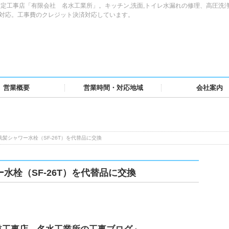
定工事店「有限会社 名水工業所」。キッチン,洗面,トイレ水漏れの修理、高圧洗
域対応。工事費のクレジット決済対応しています。
営業概要
営業時間・対応地域
会社案内
洗髪シャワー水栓（SF-26T）を代替品に交換
水栓（SF-26T）を代替品に交換