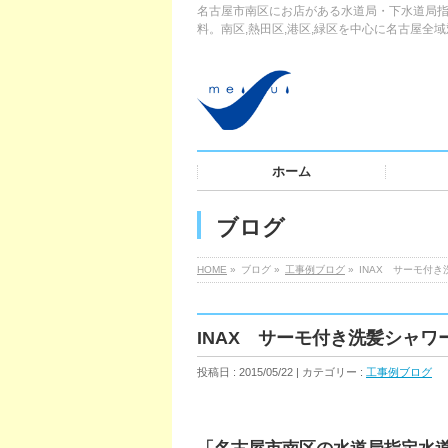
名古屋市南区にお店がある水道局・下水道局指
料。南区,熱田区,港区,緑区を中心に名古屋全
ホーム
ブログ
HOME
»
ブログ »
工事例ブログ
»
INAX サーモ付き
INAX サーモ付き洗髪シャワー
投稿日 : 2015/05/22 | カテゴリー :
工事例ブログ