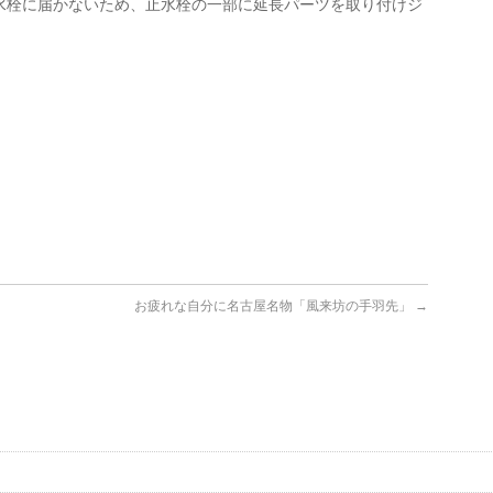
水栓に届かないため、止水栓の一部に延長パーツを取り付けジ
お疲れな自分に名古屋名物「風来坊の手羽先」
→