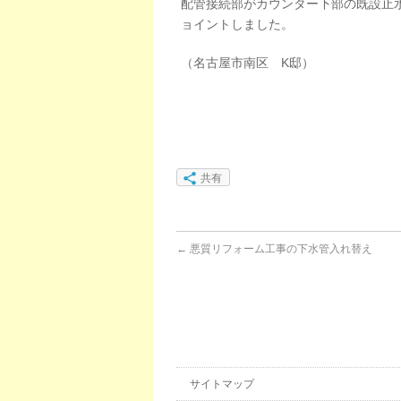
配管接続部がカウンター下部の既設止
ョイントしました。
（名古屋市南区 K邸）
共有
←
悪質リフォーム工事の下水管入れ替え
サイトマップ