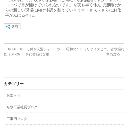
ヨッパで目が開けていられないです。今夜も早く休んで週明けか
らの新しい現場に向け体調を整えていきます！さぁ～さらにお仕
事がんばるぞぉ。
共有
←
INAX サーモ付き洗髪シャワー水
昭和の１０ミリサイズビニル管水漏れ
栓（SF-26T）を代替品に交換
緊急対応
→
カテゴリー
お知らせ
名水工業社長ブログ
工事例ブログ