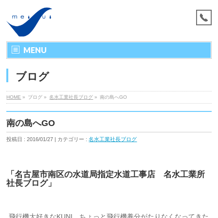
MENU
ブログ
HOME
»
ブログ »
名水工業社長ブログ
»
南の島へGO
南の島へGO
投稿日 : 2016/01/27 | カテゴリー :
名水工業社長ブログ
「名古屋市南区の水道局指定水道工事店 名水工業所
社長ブログ」
飛行機大好きなKUNI。ちょっと飛行機養分がたりなくなってきた