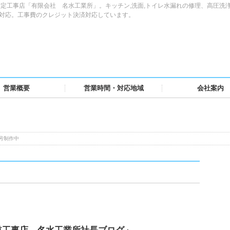
定工事店「有限会社 名水工業所」。キッチン,洗面,トイレ水漏れの修理、高圧洗
域対応。工事費のクレジット決済対応しています。
営業概要
営業時間・対応地域
会社案内
号制作中