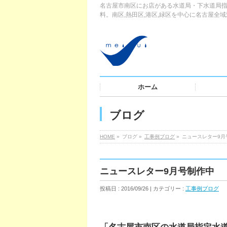
名古屋市南区にお店がある水道局・下水道局指
料。南区,熱田区,港区,緑区を中心に名古屋全
ホーム
ブログ
HOME
»
ブログ »
工事例ブログ
»
ニュースレター9月
ニュースレター9月号制作中
投稿日 : 2016/09/26 | カテゴリー :
工事例ブログ