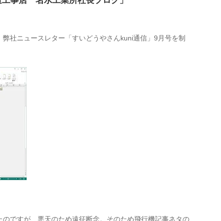
道工事店 名水工業所社長ブログ」
弊社ニュースレター「すいどうやさんkuni通信」9月号を制
たのですが、悪天のため遠征断念。そのため飛行機記事ネタの