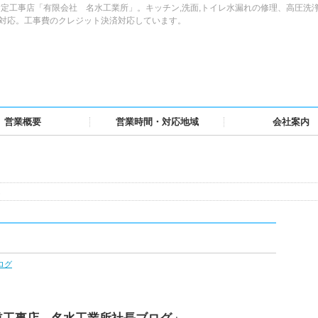
定工事店「有限会社 名水工業所」。キッチン,洗面,トイレ水漏れの修理、高圧洗
域対応。工事費のクレジット決済対応しています。
営業概要
営業時間・対応地域
会社案内
は
ログ