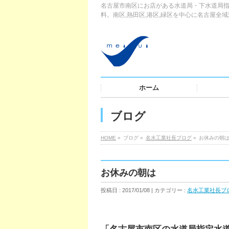
名古屋市南区にお店がある水道局・下水道局指
料。南区,熱田区,港区,緑区を中心に名古屋全
ホーム
ブログ
HOME
»
ブログ »
名水工業社長ブログ
»
お休みの朝
お休みの朝は
投稿日 : 2017/01/08 | カテゴリー :
名水工業社長ブ