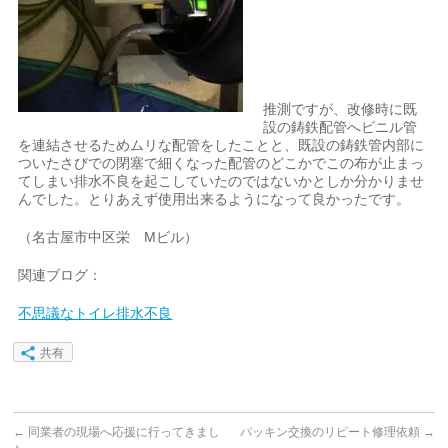
推測ですが、改修時に既
設の鋳鉄配管へビニル管
を連結させるためムリな配管をしたことと、既設の鋳鉄管内部に
ついたさびでの閉塞で細くなった配管のどこかでこの布が止まっ
てしまい排水不良を起こしていたのではないかとしか分かりませ
んでした。とりあえず使用出来るようになって良かったです。
（名古屋市中区栄 Mビル）
関連ブログ：
不思議なトイレ排水不良
共有
←
同業者の現場へ応援に行ってきまし
パッキン交換のリピート修理依頼
→