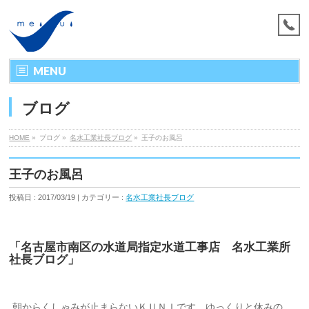
MENU
ブログ
HOME
»
ブログ »
名水工業社長ブログ
»
王子のお風呂
王子のお風呂
投稿日 : 2017/03/19 | カテゴリー :
名水工業社長ブログ
「名古屋市南区の水道局指定水道工事店 名水工業所
社長ブログ」
朝からくしゃみが止まらないＫＵＮＩです。ゆっくりと休みの