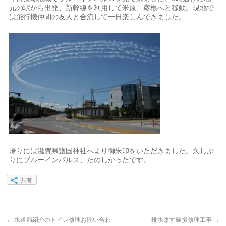
元の駅から出発、新幹線を利用して米原、彦根へと移動。現地で
は飛行機仲間の友人と合流して一日楽しんできました。
帰りには滋賀県護国神社へより御朱印をいただきました。久しぶ
りにブルーインパルス、たのしかったです。
共有
←
水道局紹介のトイレ修理お問い合わ
排水ます破損修理工事
→