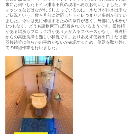
末にお伺いしたトイレ排水不良の現場へ再度お伺いしました。テ
ィッシュなどはながれてしまっているのに、水だけが排水出来な
い状況という、数ヶ月前に対応したトイレつまりと事例が似てい
ました。今回は更に修理するための条件が悪く、外部に汚水枡が
1つもなく、どうも建物床下に配管されているようです。最終枡
がある場所もブロック塀があり人が入るスペースがなく、最終枡
からの高圧洗浄も難しい状況です。とりあえず便器出口または便
器接続管に何らかの事故がないか確認するため、便器を取り外し
ての確認作業を行いました。