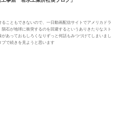
道工事店 名水工業所社長ブログ」
けることもできないので、一日動画配信サイトでアメリカドラ
。隕石が地球に衝突するのを回避するというありきたりなスト
線があっておもしろくなりずっと何話もみつづけてしまいまし
タブで続きを見ようと思います