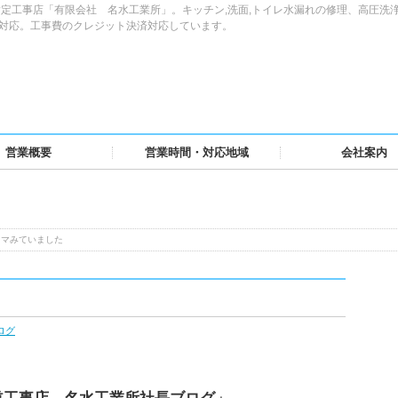
定工事店「有限会社 名水工業所」。キッチン,洗面,トイレ水漏れの修理、高圧洗
域対応。工事費のクレジット決済対応しています。
営業概要
営業時間・対応地域
会社案内
ラマみていました
ログ