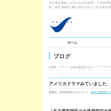
名古屋市南区にお店がある水道局・下水道局指
料。南区,熱田区,港区,緑区を中心に名古屋全
ホーム
ブログ
HOME
»
ブログ »
名水工業社長ブログ
»
アメリカド
アメリカドラマみていました
投稿日 : 2019/06/30 | カテゴリー :
名水工業社長ブ