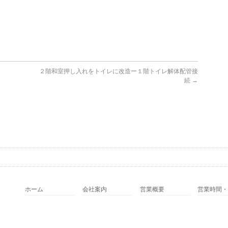
２階和室押し入れをトイレに改造ー１階トイレ解体配管接
続
→
ホーム
会社案内
営業概要
営業時間・