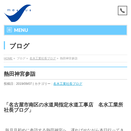
MENU
ブログ
HOME
»
ブログ »
名水工業社長ブログ
»
熱田神宮参詣
熱田神宮参詣
投稿日 : 2019/09/07 | カテゴリー :
名水工業社長ブログ
「名古屋市南区の水道局指定水道工事店 名水工業所
社長ブログ」
毎月月初めに参詣する熱田神宮へ、遅ればせながら本日行ってき