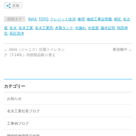
共有
投稿タグ
INAX
,
TOTO
,
クレジット決済
,
修理
,
修繕工事証明書
,
南区
,
名古
屋
,
名水
,
名水工業
,
名水工業所
,
木製タンク
,
水漏れ
,
水道屋
,
漏水証明
,
熱田神
宮
,
高圧洗浄
←
Janis（ジャニス）社製トイレタン
断捨離中
→
ク（T-140L）内部部品取り替え
カテゴリー
お知らせ
名水工業社長ブログ
工事例ブログ