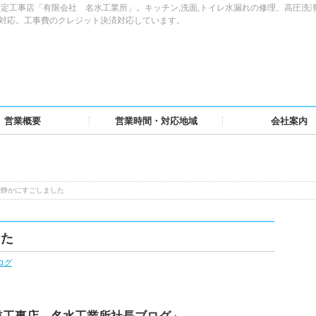
定工事店「有限会社 名水工業所」。キッチン,洗面,トイレ水漏れの修理、高圧洗
域対応。工事費のクレジット決済対応しています。
営業概要
営業時間・対応地域
会社案内
で静かにすごしました
した
ログ