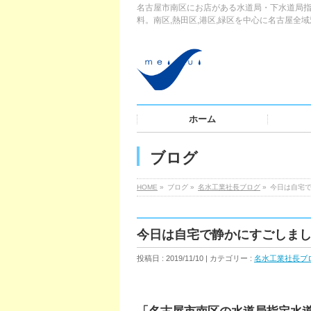
名古屋市南区にお店がある水道局・下水道局指
料。南区,熱田区,港区,緑区を中心に名古屋全
ホーム
ブログ
HOME
»
ブログ »
名水工業社長ブログ
»
今日は自宅
今日は自宅で静かにすごしま
投稿日 : 2019/11/10 | カテゴリー :
名水工業社長ブ