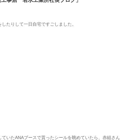
道工事店 名水工業所社長ブログ」
をしたりして一日自宅ですごしました。
していたANAブースで貰ったシールを眺めていたら、赤組さん