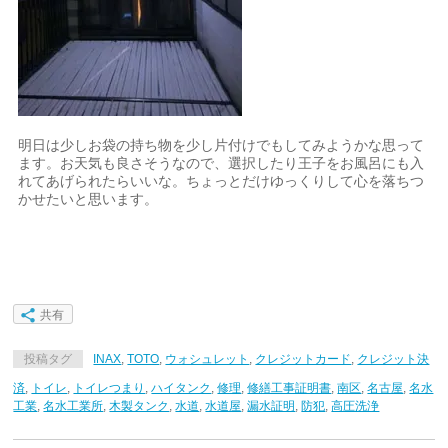
明日は少しお袋の持ち物を少し片付けでもしてみようかな思って
ます。お天気も良さそうなので、選択したり王子をお風呂にも入
れてあげられたらいいな。ちょっとだけゆっくりして心を落ちつ
かせたいと思います。
共有
投稿タグ
INAX
,
TOTO
,
ウォシュレット
,
クレジットカード
,
クレジット決
済
,
トイレ
,
トイレつまり
,
ハイタンク
,
修理
,
修繕工事証明書
,
南区
,
名古屋
,
名水
工業
,
名水工業所
,
木製タンク
,
水道
,
水道屋
,
漏水証明
,
防犯
,
高圧洗浄