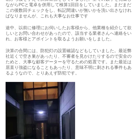
ながらPCと電卓を併用して検算1回目をしていました。まだまだ
この後数回チェックをし、転記間違いが無いかを洗い出さなけれ
ばなりませんが、これも大事なお仕事です
途中、以前に修理にお伺いしたお客様から、他業種を紹介して欲
しいとお問い合わせがあったので、該当する業者さんへ連絡をい
れ、お客様とアポイントを取るようお願いをしました。
決算の合間には、防犯灯の設置確認などもしていました。最近弊
社近くで空き巣があったり、不審者を見かけたりするので安全の
ためと、大事な顧客データーを守るための処置です。また最近は
居直り強盗になることもあったり、意味不明に刺される事件もあ
るようなので、とりあえず防犯です。