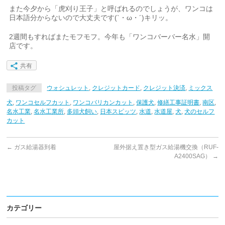
また今夕から「虎刈り王子」と呼ばれるのでしょうが、ワンコは
日本語分からないので大丈夫です(`・ω・´)キリッ。
2週間もすればまたモフモフ。今年も「ワンコバーバー名水」開
店です。
共有
投稿タグ
ウォシュレット
,
クレジットカード
,
クレジット決済
,
ミックス
犬
,
ワンコセルフカット
,
ワンコバリカンカット
,
保護犬
,
修繕工事証明書
,
南区
,
名水工業
,
名水工業所
,
多頭犬飼い
,
日本スピッツ
,
水道
,
水道屋
,
犬
,
犬のセルフ
カット
←
ガス給湯器到着
屋外据え置き型ガス給湯機交換（RUF-
A2400SAG）
→
カテゴリー