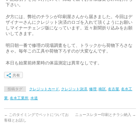
下さい。
夕方には、弊社のチラシが印刷屋さんから届きました。今回はデ
ザイナーさんにクレジット決済のロゴを入れて頂くようにお願い
しマイナーチェンジ版になっています。近々新聞折り込みをお願
いしてきます。
明日朝一番で修理の現場調査をして、トラックから荷物下ろさな
きゃ。毎年この工具や荷物下ろすのが大変なんです。
本日も始業前終業時の体温測定は異常なしです。
共有
投稿タグ
クレジットカード
,
クレジット決済
,
修理
,
南区
,
名古屋
,
名水工
業
,
名水工業所
,
水道
←
このタイミングでペットについてお
ニュースレター印刷とチラシ納入
→
客様とお話し