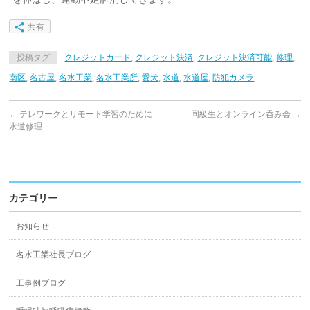
共有
投稿タグ
クレジットカード
,
クレジット決済
,
クレジット決済可能
,
修理
,
南区
,
名古屋
,
名水工業
,
名水工業所
,
愛犬
,
水道
,
水道屋
,
防犯カメラ
←
テレワークとリモート学習のために
同級生とオンライン呑み会
→
水道修理
カテゴリー
お知らせ
名水工業社長ブログ
工事例ブログ