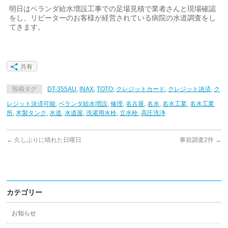
明日はベランダ給水増設工事での足場見積で業者さんと現場確認
をし、リピーターのお客様が経営されている病院の水道調査をし
てきます。
共有
投稿タグ
DT-355AU
,
INAX
,
TOTO
,
クレジットカード
,
クレジット決済
,
ク
レジット決済可能
,
ベランダ給水増設
,
修理
,
名古屋
,
名水
,
名水工業
,
名水工業
所
,
木製タンク
,
水道
,
水道屋
,
洗濯用水栓
,
立水栓
,
高圧洗浄
←
久しぶりに晴れた日曜日
事前調査2件
→
カテゴリー
お知らせ