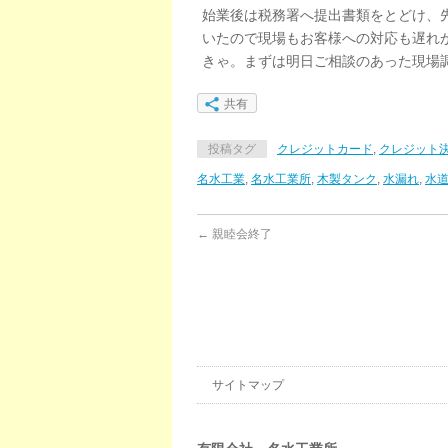
始業後は税務署へ提出書類をとどけ、
いたので現場もお客様への対応も遅れ
きゃ。まずは明日ご相談のあった現場
共有
投稿タグ
クレジットカード
,
クレジット
名水工業
,
名水工業所
,
木製タンク
,
水漏れ
,
水
←
親睦会終了
サイトマップ