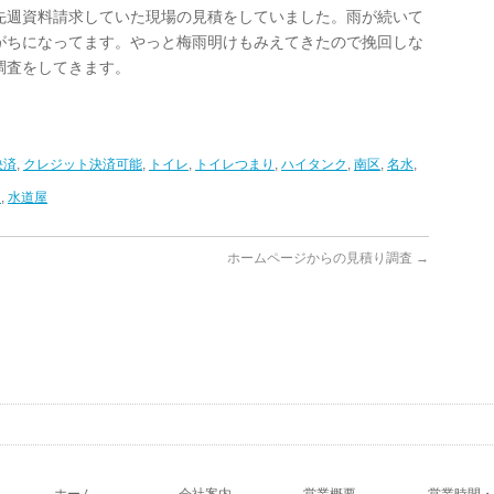
先週資料請求していた現場の見積をしていました。雨が続いて
がちになってます。やっと梅雨明けもみえてきたので挽回しな
調査をしてきます。
決済
,
クレジット決済可能
,
トイレ
,
トイレつまり
,
ハイタンク
,
南区
,
名水
,
道
,
水道屋
ホームページからの見積り調査
→