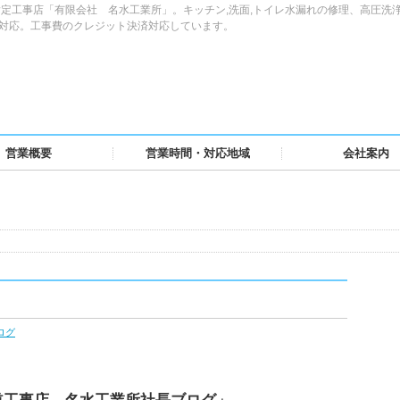
定工事店「有限会社 名水工業所」。キッチン,洗面,トイレ水漏れの修理、高圧洗
域対応。工事費のクレジット決済対応しています。
営業概要
営業時間・対応地域
会社案内
ログ