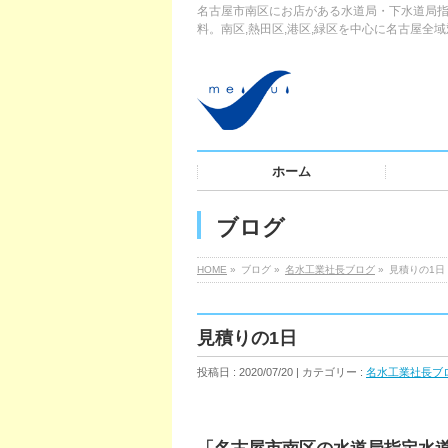
名古屋市南区にお店がある水道局・下水道局指
料。南区,熱田区,港区,緑区を中心に名古屋全
ホーム
ブログ
HOME
»
ブログ »
名水工業社長ブログ
»
見積りの1日
見積りの1日
投稿日 : 2020/07/20 | カテゴリー :
名水工業社長ブ