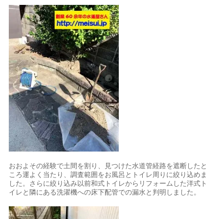
おおよその経験で土間を割り、見つけた水道管経路を遮断したと
ころ運よく当たり、調査範囲をお風呂とトイレ周りに絞り込めま
した。さらに絞り込み以前和式トイレからリフォームした洋式ト
イレと隣にある洗濯機への床下配管での漏水と判明しました。