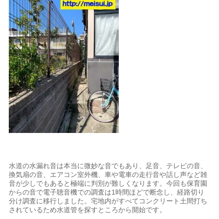
水道の水漏れ音は本当に微妙な音でもあり、足音、テレビの音、
換気扇の音、エアコン室外機、車や電車の走行音や話し声など雑
音が少しでもあると極端に判別が難しくなります。今回も保育園
からの音で電子聴音機での調査は1時間ほどで断念し、経路切り
分け調査に移行しました。宅地内がすべてコンクリート土間打ち
されているため水道管を探すところから開始です。