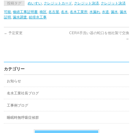
投稿タグ
めいすい
,
クレジットカード
,
クレジット決済
,
クレジット決済
可能
,
修繕工事証明書
,
南区
,
名古屋
,
名水
,
名水工業所
,
水漏れ
,
水道
,
漏水
,
漏水
証明
,
漏水調査
,
給排水工事
←
予定変更
CERA手洗い器の蛇口を他社製で交換
→
カテゴリー
お知らせ
名水工業社長ブログ
工事例ブログ
睡眠時無呼吸症候群