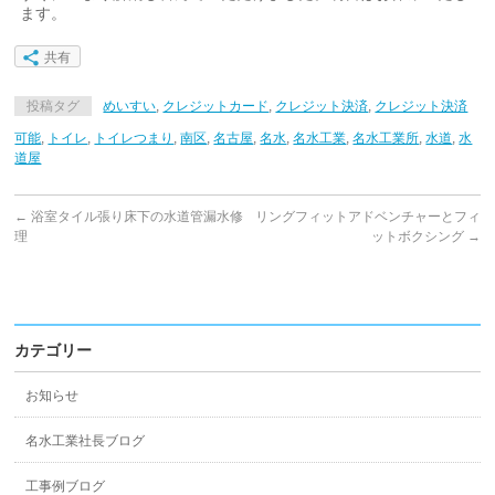
ます。
共有
投稿タグ
めいすい
,
クレジットカード
,
クレジット決済
,
クレジット決済
可能
,
トイレ
,
トイレつまり
,
南区
,
名古屋
,
名水
,
名水工業
,
名水工業所
,
水道
,
水
道屋
←
浴室タイル張り床下の水道管漏水修
リングフィットアドベンチャーとフィ
理
ットボクシング
→
カテゴリー
お知らせ
名水工業社長ブログ
工事例ブログ