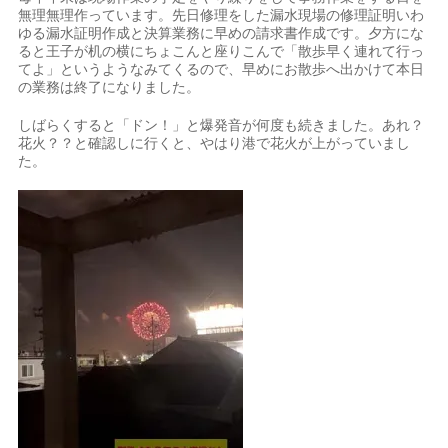
無理無理作っています。先日修理をした漏水現場の修理証明いわ
ゆる漏水証明作成と決算業務に早めの請求書作成です。夕方にな
ると王子が机の横にちょこんと座りこんで「散歩早く連れて行っ
てよ」というようなみてくるので、早めにお散歩へ出かけて本日
の業務は終了になりました。
しばらくすると「ドン！」と爆発音が何度も続きました。あれ？
花火？？と確認しに行くと、やはり港で花火が上がっていまし
た。