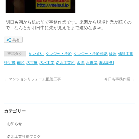
明日も朝から机の前で事務作業です。来週から現場作業が続くの
で、なんとか明日中に先が見えるまで進めなきゃ。
共有
投稿タグ
めいすい
,
クレジット決済
,
クレジット決済可能
,
修理
,
修繕工事
証明書
,
南区
,
名古屋
,
名水工業
,
名水工業所
,
水道
,
水道屋
,
漏水証明
←
マンションリフォーム配管工事
今日も事務作業
→
カテゴリー
お知らせ
名水工業社長ブログ