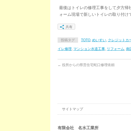
最後はトイレの修理工事をして夕方帰
ォーム現場で新しいトイレの取り付け
共有
投稿タグ
TOTO
,
めいすい
,
クレジットカ
イレ修理
,
マンション水道工事
,
リフォーム
,
南
←
役所からの県営住宅蛇口修理依頼
サイトマップ
有限会社 名水工業所