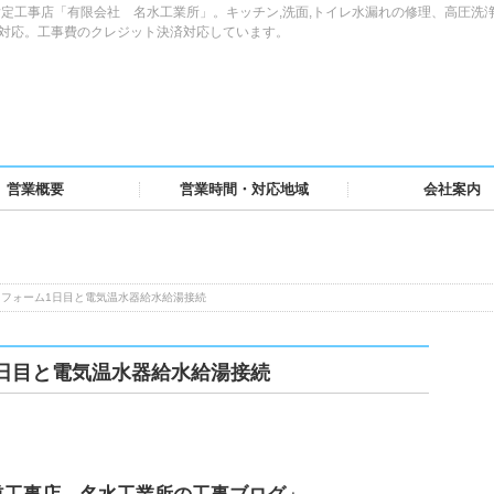
定工事店「有限会社 名水工業所」。キッチン,洗面,トイレ水漏れの修理、高圧洗
域対応。工事費のクレジット決済対応しています。
営業概要
営業時間・対応地域
会社案内
フォーム1日目と電気温水器給水給湯接続
日目と電気温水器給水給湯接続