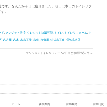
社です。なんだか今日は疲れました。明日は本日のトイレリフ
です。
ード
,
クレジット決済
,
クレジット決済可能
,
トイレ
,
トイレリフォーム
,
ト
区
,
名古屋
,
名水
,
名水工業
,
水道
,
水道屋
,
給排水工事
,
電気温水器
マンショントイレリフォーム2日目と修理対応2件
→
ホーム
会社案内
営業概要
営業時間・