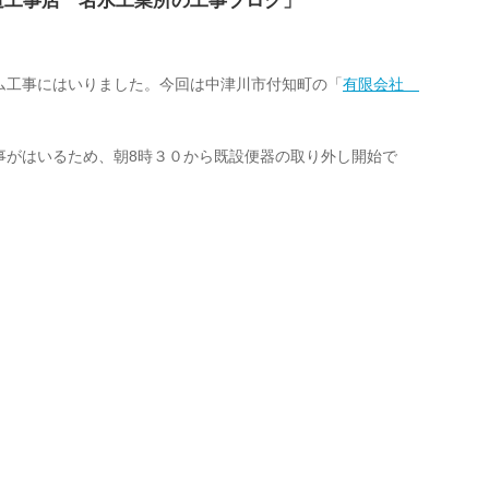
道工事店 名水工業所の工事ブログ」
ム工事にはいりました。今回は中津川市付知町の「
有限会社
事がはいるため、朝8時３０から既設便器の取り外し開始で