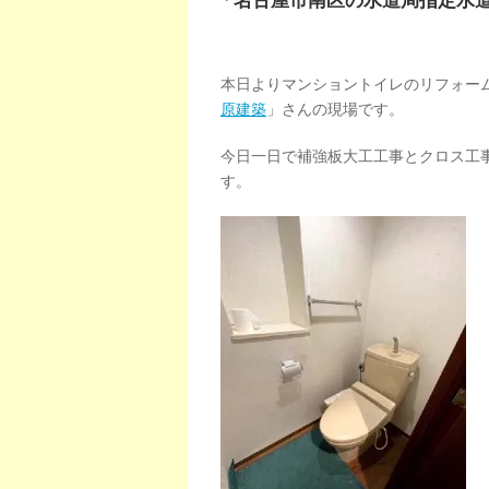
「名古屋市南区の水道局指定水
本日よりマンショントイレのリフォー
原建築
」さんの現場です。
今日一日で補強板大工工事とクロス工
す。