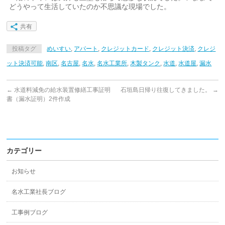
どうやって生活していたのか不思議な現場でした。
共有
投稿タグ
めいすい
,
アパート
,
クレジットカード
,
クレジット決済
,
クレジ
ット決済可能
,
南区
,
名古屋
,
名水
,
名水工業所
,
木製タンク
,
水道
,
水道屋
,
漏水
←
水道料減免の給水装置修繕工事証明
石垣島日帰り往復してきました。
→
書（漏水証明）2件作成
カテゴリー
お知らせ
名水工業社長ブログ
工事例ブログ