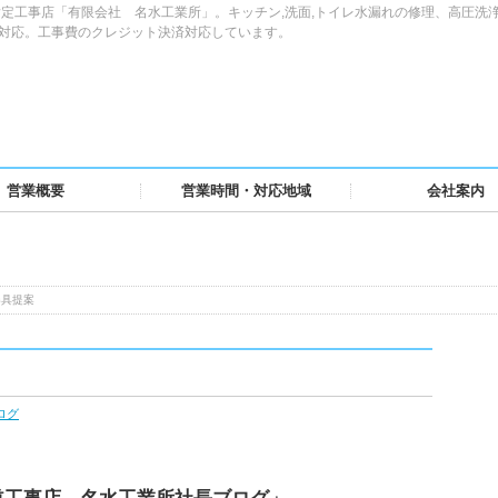
定工事店「有限会社 名水工業所」。キッチン,洗面,トイレ水漏れの修理、高圧洗
域対応。工事費のクレジット決済対応しています。
営業概要
営業時間・対応地域
会社案内
器具提案
ログ