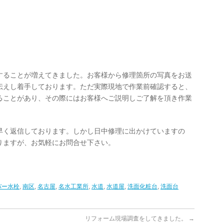
することが増えてきました。お客様から修理箇所の写真をお送
伝えし着手しております。ただ実際現地で作業前確認すると、
ることがあり、その際にはお客様へご説明しご了解を頂き作業
早く返信しております。しかし日中修理に出かけていますの
りますが、お気軽にお問合せ下さい。
バー水栓
,
南区
,
名古屋
,
名水工業所
,
水道
,
水道屋
,
洗面化粧台
,
洗面台
リフォーム現場調査をしてきました。
→