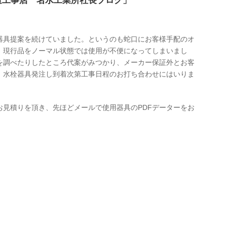
道工事店 名水工業所社長ブログ」
器具提案を続けていました。というのも蛇口にお客様手配のオ
、現行品をノーマル状態では使用が不便になってしまいまし
を調べたりしたところ代案がみつかり、メーカー保証外とお客
。水栓器具発注し到着次第工事日程のお打ち合わせにはいりま
お見積りを頂き、先ほどメールで使用器具のPDFデーターをお