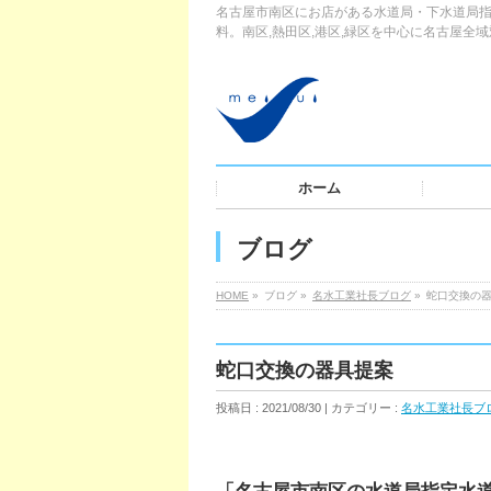
名古屋市南区にお店がある水道局・下水道局指
料。南区,熱田区,港区,緑区を中心に名古屋全
ホーム
ブログ
HOME
»
ブログ »
名水工業社長ブログ
»
蛇口交換の
蛇口交換の器具提案
投稿日 : 2021/08/30 | カテゴリー :
名水工業社長ブ