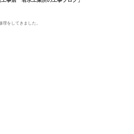
道工事店 名水工業所の工事ブログ」
れ修理をしてきました。