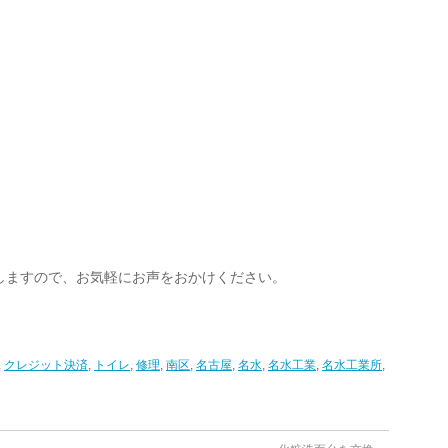
しますので、お気軽にお声をおかけください。
,
クレジット決済
,
トイレ
,
修理
,
南区
,
名古屋
,
名水
,
名水工業
,
名水工業所
,