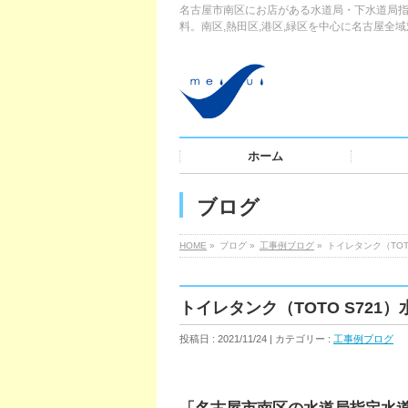
名古屋市南区にお店がある水道局・下水道局指
料。南区,熱田区,港区,緑区を中心に名古屋全
ホーム
ブログ
HOME
»
ブログ »
工事例ブログ
»
トイレタンク（TOT
トイレタンク（TOTO S72
投稿日 : 2021/11/24 | カテゴリー :
工事例ブログ