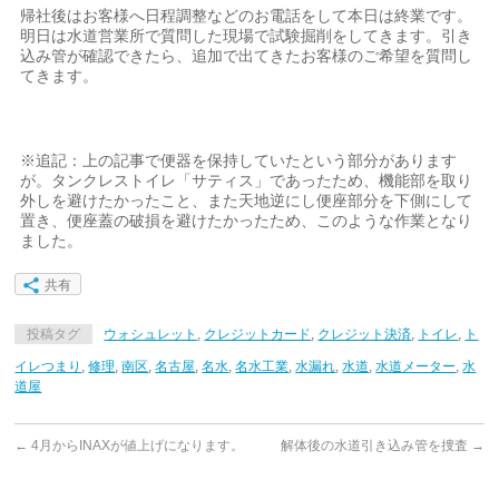
帰社後はお客様へ日程調整などのお電話をして本日は終業です。
明日は水道営業所で質問した現場で試験掘削をしてきます。引き
込み管が確認できたら、追加で出てきたお客様のご希望を質問し
てきます。
※追記：上の記事で便器を保持していたという部分があります
が。タンクレストイレ「サティス」であったため、機能部を取り
外しを避けたかったこと、また天地逆にし便座部分を下側にして
置き、便座蓋の破損を避けたかったため、このような作業となり
ました。
共有
投稿タグ
ウォシュレット
,
クレジットカード
,
クレジット決済
,
トイレ
,
ト
イレつまり
,
修理
,
南区
,
名古屋
,
名水
,
名水工業
,
水漏れ
,
水道
,
水道メーター
,
水
道屋
←
4月からINAXが値上げになります。
解体後の水道引き込み管を捜査
→