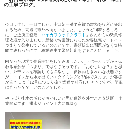
の工事ブログ」
今日は忙しい一日でした。実は朝一番で家族の書類を役所に提出
するため、高速で市外へ向かいました。ちょうど到着するころ
に、ご近所工務店「
ハヤカワウッドクラフト
」さんからの緊急修
理依頼が入りました。新築でお世話になったお客様宅で、トイレ
つまりが発生しているとのことです。書類提出に問題がなく短時
間で終わったので、移動途中で緊急対応をすることにしました。
向かった現場で作業開始をしてみましたが、ラバーカップから伝
わる感触が「つまり」ではなさそうです。「おかしいな？」と思
い、外部マスを確認しても異常なし、便器内もきれいな状態です
が、トイレから水が出ていくタイミングが納得できませ。お客様
が言うには「12月につまり抜き業者が対応したそうですが、簡単
に直った？？」とのことでした。
やっぱり排水の感じがおかしいと思い便器を外すことを決断し作
業開始です。排水ジョイント内に異物なし！