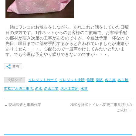
一緒にワンコのお散歩をしながら、あれこれと話をしていた日曜
日の夕方です。1件ネットからのお客様のご依頼で、お客様手配
の部材が届き次第の工事があるのですが、今週は予定一杯なので
先日土曜日までに部材手配するからと言われていましたが連絡が
ありません・・・。心配なので一度声かけしてみたいと思いま
す。でも今週は予定やり繰りできないのですが・・・。
共有
投稿タグ
クレジットカード
,
クレジット決済
,
修理
,
南区
,
名古屋
,
名古屋
市指定水道工事店
,
名水
,
名水工業
,
名水工業所
,
水道
←
現場調査と事務作業
和式を洋式トイレへ変更工事見積りの
ご依頼
→