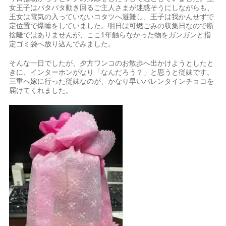
女王子はパタパタ動き回るご主人さまが迷惑そうにしながらも、
王女は電気の入っていないコタツへ避難し、王子は我かんせずで
定位置で爆睡をしていました。明日は可燃ごみの収集日なので断
捨離ではありませんが、ここ1年触らなかった物をガンガンと指
定ゴミ袋へ放り込んでみました。
そんな一日でしたが、夕方ワンコのお散歩へ出かけようとしたと
きに、インターホンがなり「なんだろう？」と思うと従妹です。
三重へ嫁に行った従妹なのが、かなり早いバレンタインチョコを
届けてくれました。