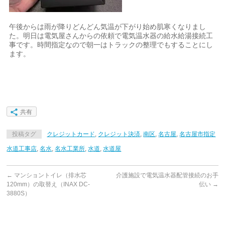
午後からは雨が降りどんどん気温が下がり始め肌寒くなりまし
た。明日は電気屋さんからの依頼で電気温水器の給水給湯接続工
事です。時間指定なので朝一はトラックの整理でもすることにし
ます。
共有
投稿タグ
クレジットカード
,
クレジット決済
,
南区
,
名古屋
,
名古屋市指定
水道工事店
,
名水
,
名水工業所
,
水道
,
水道屋
←
マンショントイレ（排水芯
介護施設で電気温水器配管接続のお手
120mm）の取替え（INAX DC-
伝い
→
3880S）