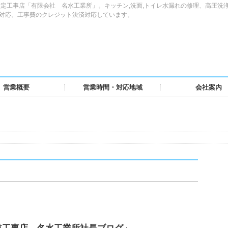
定工事店「有限会社 名水工業所」。キッチン,洗面,トイレ水漏れの修理、高圧洗
域対応。工事費のクレジット決済対応しています。
営業概要
営業時間・対応地域
会社案内