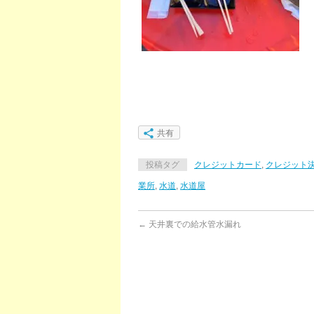
共有
投稿タグ
クレジットカード
,
クレジット
業所
,
水道
,
水道屋
←
天井裏での給水管水漏れ