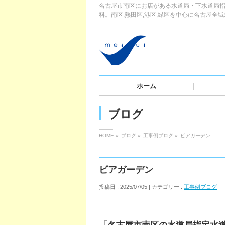
名古屋市南区にお店がある水道局・下水道局指
料。南区,熱田区,港区,緑区を中心に名古屋全
ホーム
ブログ
HOME
»
ブログ »
工事例ブログ
»
ビアガーデン
ビアガーデン
投稿日 : 2025/07/05 | カテゴリー :
工事例ブログ