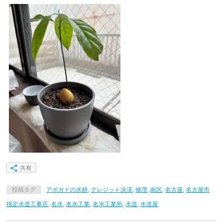
共有
投稿タグ
アボガドの水耕
,
クレジット決済
,
修理
,
南区
,
名古屋
,
名古屋市
指定水道工事店
,
名水
,
名水工業
,
名水工業所
,
水道
,
水道屋