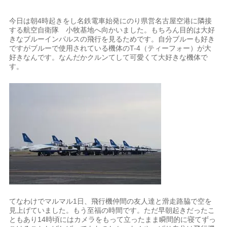
今日は朝4時起きをし名鉄電車始発にのり県営名古屋空港に隣接
する航空自衛隊 小牧基地へ向かいました。もちろん目的は大好
きなブルーインパルスの飛行を見るためです。自分ブルーも好き
ですがブルーで使用されている機体のT-4（ティーフォー）が大
好きなんです。なんだかクルンてして可愛くて大好きな機体で
す。
てなわけでマルマル1日、飛行機仲間の友人達と滑走路脇で空を
見上げていました。もう至福の時間です。ただ早朝起きだったこ
ともあり14時頃にはカメラをもって立ったまま瞬間的に寝てずっ