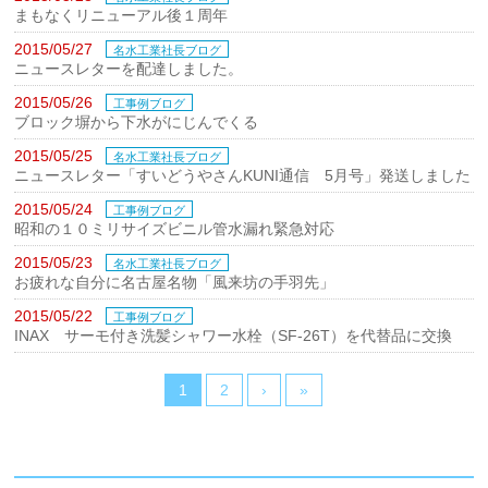
まもなくリニューアル後１周年
2015/05/27
名水工業社長ブログ
ニュースレターを配達しました。
2015/05/26
工事例ブログ
ブロック塀から下水がにじんでくる
2015/05/25
名水工業社長ブログ
ニュースレター「すいどうやさんKUNI通信 5月号」発送しました
2015/05/24
工事例ブログ
昭和の１０ミリサイズビニル管水漏れ緊急対応
2015/05/23
名水工業社長ブログ
お疲れな自分に名古屋名物「風来坊の手羽先」
2015/05/22
工事例ブログ
INAX サーモ付き洗髪シャワー水栓（SF-26T）を代替品に交換
1
2
›
»