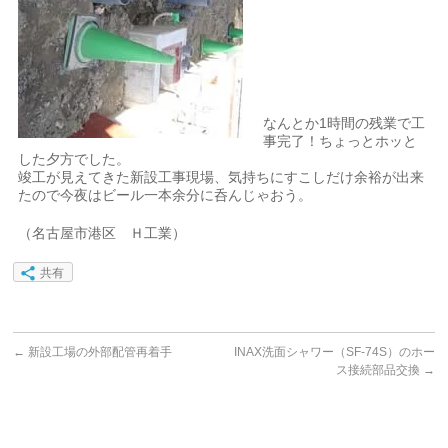
なんとか1時間の残業で工
事完了！ちょっとホッと
した夕方でした。
竣工が見えてきた新設工事現場、気持ちにすこしだけ余裕が出来
たので今夜はビール一本余分に呑んじゃおう。
（名古屋市港区 Ｈ工業）
共有
←
新設工場の外部配管再着手
INAX洗面シャワー（SF-74S）のホー
ス接続部品交換
→