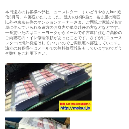
本日遠方のお客様へ弊社ニュースレター「すいどうやさんkuni通
信3月号」を郵送いたしました。遠方のお客様は、名古屋の南区
以外や東京在住のマンションオーナーさま、ご両親ご家族が名古
屋に住んでいられる遠方のお身内や単身赴任の方などなどです。
一番驚いたのはニューヨークからメールで名古屋に住むご高齢の
ご両親宅のトイレ修理依頼があったことです。さすがにニュース
レターは海外発送はしていないのでご両親宅へ郵送しています。
遠方のお客様へはメールでの無料修理報告もしていますのでどう
ぞ弊社をご利用下さい。