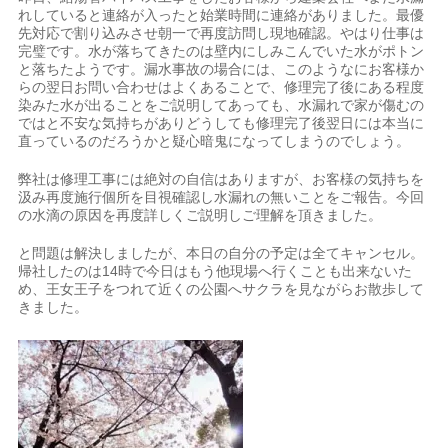
れしていると連絡が入ったと始業時間に連絡がありました。最優
先対応で割り込みさせ朝一で再度訪問し現地確認。やはり仕事は
完璧です。水が落ちてきたのは壁内にしみこんでいた水がポトン
と落ちたようです。漏水事故の場合には、このようなにお客様か
らの翌日お問い合わせはよくあることで、修理完了後にある程度
染みた水が出ることをご説明してあっても、水漏れで家が傷むの
ではと不安な気持ちがありどうしても修理完了後翌日には本当に
直っているのだろうかと疑心暗鬼になってしまうのでしょう。
弊社は修理工事には絶対の自信はありますが、お客様の気持ちを
汲み再度施行個所を目視確認し水漏れの無いことをご報告。今回
の水滴の原因を再度詳しくご説明しご理解を頂きました。
と問題は解決しましたが、本日の自分の予定は全てキャンセル。
帰社したのは14時で今日はもう他現場へ行くことも出来ないた
め、王女王子をつれて近くの公園へサクラを見ながらお散歩して
きました。