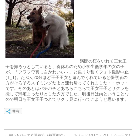
満開の桜をいれて王女王
子を撮ろうとしていると、春休みのため小学生低学年の女の子
が、「フワフワ真っ白かわいい～」と集まり暫くフォト撮影中止
(T_T)。たぶん20分ほど王子王女と遊んでくれていると保護者の
方がそろそろスイミングだよと連れ帰ってくれました・・ホッ・
です。そのあとはパチパチとあちらこちらで王女王子とサクラを
撮して帰宅まったりとした夕方でした。明後日は雨ということな
ので明日も王女王子つれてサクラ見に行ってこようと思います。
共有
←
白いカバーの給湯銅管（被覆銅管）
ちょっとだけユックリした一日でし