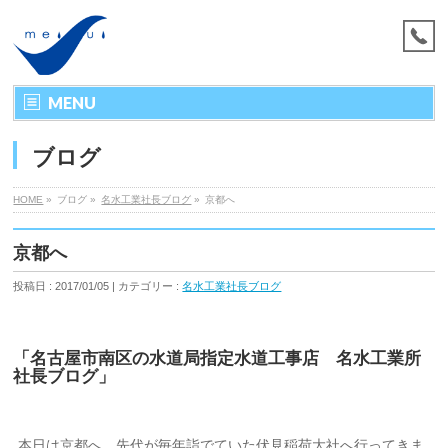
MENU
ブログ
HOME
»
ブログ »
名水工業社長ブログ
»
京都へ
京都へ
投稿日 : 2017/01/05 | カテゴリー :
名水工業社長ブログ
「名古屋市南区の水道局指定水道工事店 名水工業所
社長ブログ」
本日は京都へ。先代が毎年詣でていた伏見稲荷大社へ行ってきま