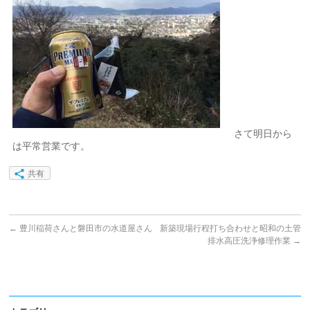
さて明日から
は平常営業です。
共有
←
豊川稲荷さんと磐田市の水道屋さん
新築現場行程打ち合わせと昭和の土管
排水高圧洗浄修理作業
→