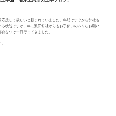
道工事店 名水工業所の工事ブログ」
場応援して欲しいと頼まれていました。年明けすぐから弊社も
いる状態ですが、年に数回弊社からもお手伝いのムリなお願い
都合をつけ一日行ってきました。
す。