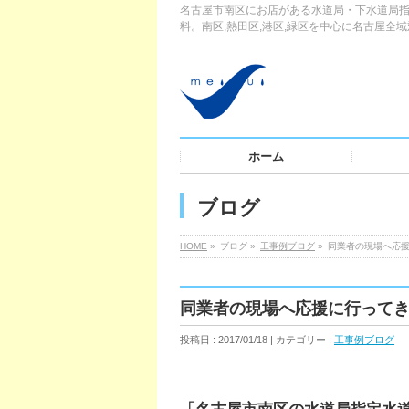
名古屋市南区にお店がある水道局・下水道局指
料。南区,熱田区,港区,緑区を中心に名古屋全
ホーム
ブログ
HOME
»
ブログ »
工事例ブログ
»
同業者の現場へ応
同業者の現場へ応援に行って
投稿日 : 2017/01/18 | カテゴリー :
工事例ブログ