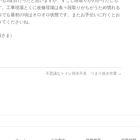
いも3度目だったと思いますが、すこし段取りがわかりだしち
す。工事現場とくに改修現場は各々段取りがちがうため慣れる
ロでも最初の頃はオロオロ状態です。またお手伝いに行くとお
きてくださいね。
備さま）
不思議なトイレ排水不良 つまり抜き作業
→