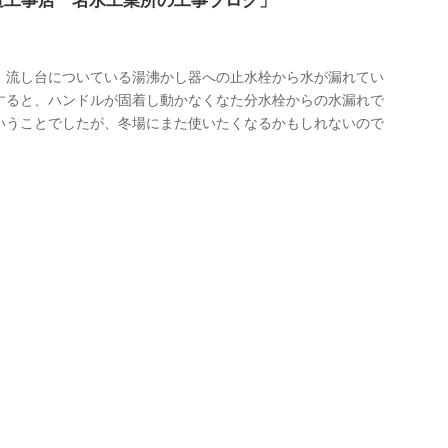
道工事店 名水工業所の工事ブログ」
、流し台についている湯沸かし器への止水栓から水が漏れてい
すると、ハンドルが固着し動かなくなた分水栓からの水漏れで
いうことでしたが、冬場にまた使いたくなるかもしれないので