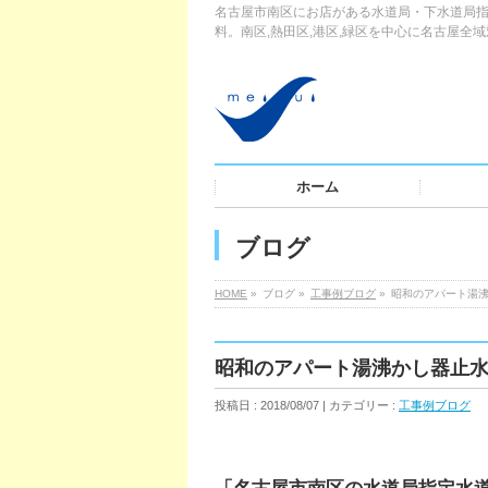
名古屋市南区にお店がある水道局・下水道局指
料。南区,熱田区,港区,緑区を中心に名古屋全
ホーム
ブログ
HOME
»
ブログ »
工事例ブログ
»
昭和のアパート湯
昭和のアパート湯沸かし器止
投稿日 : 2018/08/07 | カテゴリー :
工事例ブログ