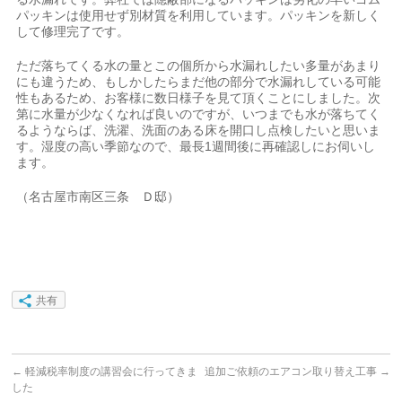
パッキンは使用せず別材質を利用しています。パッキンを新しく
して修理完了です。
ただ落ちてくる水の量とこの個所から水漏れしたい多量があまり
にも違うため、もしかしたらまだ他の部分で水漏れしている可能
性もあるため、お客様に数日様子を見て頂くことにしました。次
第に水量が少なくなれば良いのですが、いつまでも水が落ちてく
るようならば、洗濯、洗面のある床を開口し点検したいと思いま
す。湿度の高い季節なので、最長1週間後に再確認しにお伺いし
ます。
（名古屋市南区三条 Ｄ邸）
共有
←
軽減税率制度の講習会に行ってきま
追加ご依頼のエアコン取り替え工事
→
した