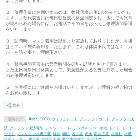
ようお願いします。
２、修理作業にお伺いするのは、弊社代表吉川1人のみといたし
ます。また代表吉川は毎日朝昼夜の体温測定をし、少しでも異常
が認められた場合には、お電話でその旨をお伝えし修理訪問辞退
をいたします。
３、訪問時、マスク着用は以前より実施しておりましたが、今後
はビニル手袋の着用をいたします。これは体調不良ではなく、万
が一を防ぐ事とご理解下さい。
４、緊急事態宣言中は営業時間を8時～17時とさせて頂きます。
また土日祝祭日は休業として、緊急性があると弊社判断した場合
のみ修理対応いたします。
５、お客様にはご迷惑をお掛けいたしますが、ご理解の程ご協力
をお願い致します。
共有
投稿タグ
INAX
,
TOTO
,
ウォシュレット
,
クレジットカード
,
クレジット決
済
,
クレジット決済可能
,
シャワートイレ
,
シングルレバー水栓
,
トイレ
,
トイレ
つまり
,
マンション水道工事
,
修理
,
南区
,
名古屋
,
名水
,
名水工業
,
水漏れ
,
水道
,
水道メーター
,
水道屋
,
給排水工事
,
緊急事態宣言
,
高圧洗浄