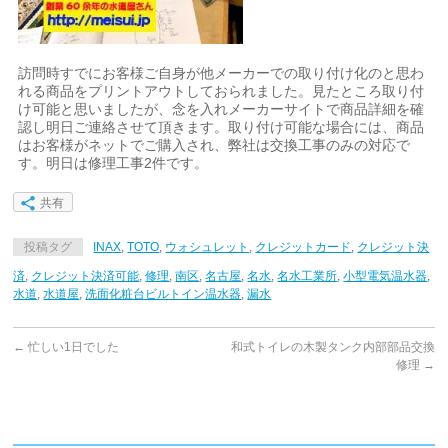
訪問時すでにお客様ご自身が他メーカーでの取り付け化のと思わ
れる商品をプリントアウトしておられました。見たところ取り付
け可能と思いましたが、念を入れメーカーサイトで商品詳細を確
認し明日ご連絡させて頂きます。取り付け可能な場合には、商品
はお客様がネットでご購入され、弊社は交換工事のみの対応で
す。明日は修理工事2件です。
共有
投稿タグ
INAX
,
TOTO
,
ウォシュレット
,
クレジットカード
,
クレジット決
済
,
クレジット決済可能
,
修理
,
南区
,
名古屋
,
名水
,
名水工業所
,
小型電気温水器
,
水道
,
水道屋
,
洗面化粧台ビルトイン温水器
,
漏水
←
忙しい1日でした
和式トイレの木製タンク内部部品交換
修理
→