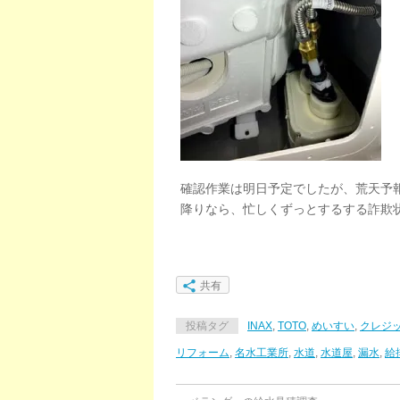
確認作業は明日予定でしたが、荒天予
降りなら、忙しくずっとするする詐欺
共有
投稿タグ
INAX
,
TOTO
,
めいすい
,
クレジ
リフォーム
,
名水工業所
,
水道
,
水道屋
,
漏水
,
給