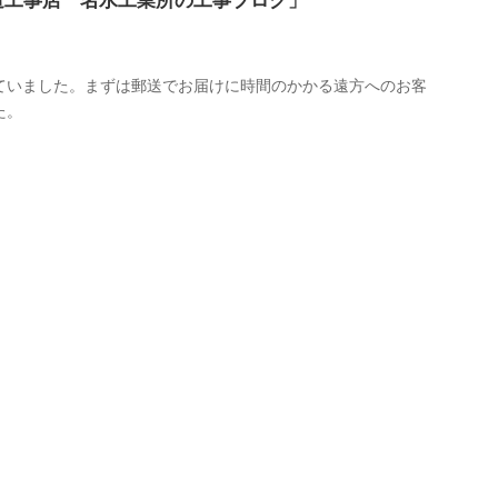
道工事店 名水工業所の工事ブログ」
ていました。まずは郵送でお届けに時間のかかる遠方へのお客
た。