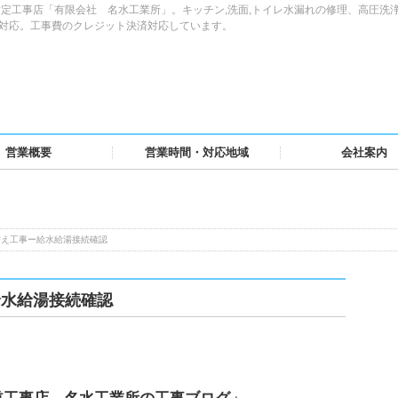
定工事店「有限会社 名水工業所」。キッチン,洗面,トイレ水漏れの修理、高圧洗
域対応。工事費のクレジット決済対応しています。
営業概要
営業時間・対応地域
会社案内
替え工事ー給水給湯接続確認
給水給湯接続確認