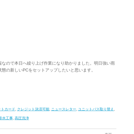
報なので本日へ繰り上げ作業になり助かりました。明日強い雨
状態の新しいPCをセットアップしたいと思います。
ットカード
,
クレジット決済可能
,
ニュースレター
,
ユニットバス取り替え
,
排水工事
,
高圧洗浄