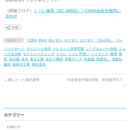
（関連ブログ）
トイレ修理（DC-3890S）とCERA水栓交換問い
合わせ
共有
投稿タグ
CERA
,
INAX
,
めいすい
,
カクダイ
,
カクダイ「716-241」
,
クレ
ジットカード
,
クレジット決済
,
クレジット決済可能
,
シングルレバー水栓
,
ジュ
リア立水栓
,
セラトレーディング
,
トイレ
,
トイレ手洗い
,
ハイタンク
,
修理
,
南
区
,
名古屋
,
名水
,
名水工業
,
名水工業所
,
木製タンク
,
水道屋
,
洗濯流し
,
洗面台
,
漏水
,
給排水工事
,
高圧洗浄
←
難しかった漏水調査
水道管地中漏水調査。発見修理完了。
→
カテゴリー
お知らせ